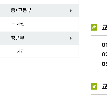
중•고등부
사진
청년부
0
사진
0
0