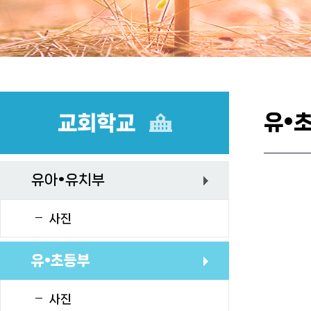
유•
교회학교
유아•유치부
사진
유•초등부
사진