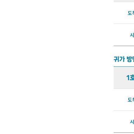
도
귀가 방
1
도