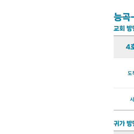
능곡
교회 방
4
도
귀가 방