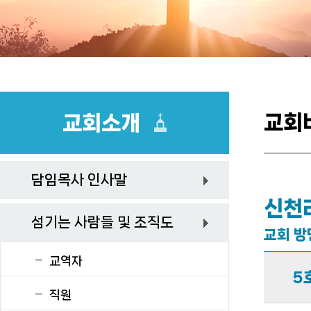
교회
교회소개
담임목사 인사말
신천
섬기는 사람들 및 조직도
교회 방
교역자
5
직원