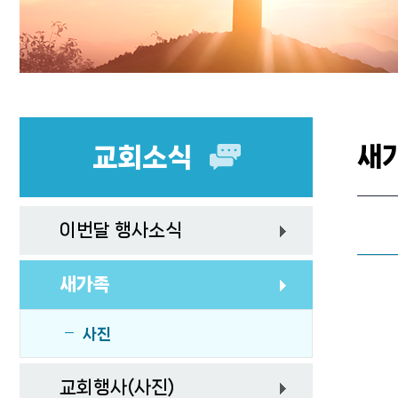
새
교회소식
이번달 행사소식
새가족
사진
교회행사(사진)