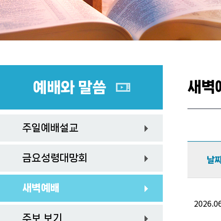
새벽
예배와 말씀
주일예배설교
금요성령대망회
날
새벽예배
2026.06
주보 보기